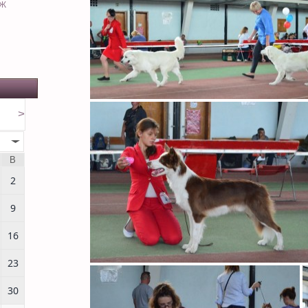
ЕЖ
>
В
2
9
16
23
30