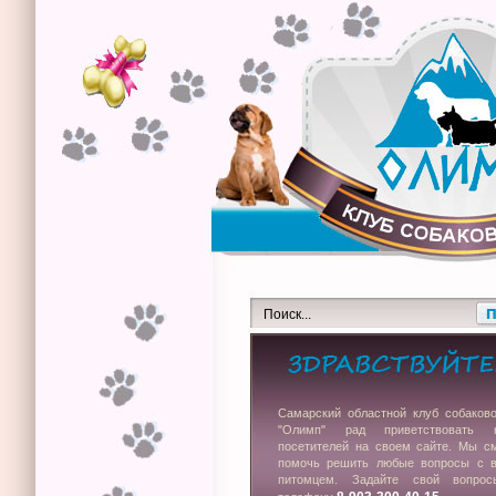
Самарский областной клуб собаков
"Олимп" рад приветствовать 
посетителей на своем сайте. Мы с
помочь решить любые вопросы с 
питомцем. Задайте свой вопро