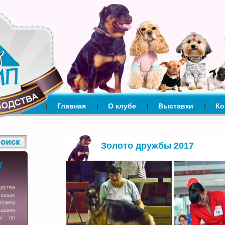
Главная
О клубе
Выставки
Ко
Золото дружбы 2017
одства
новых
можем
вашим
сы по