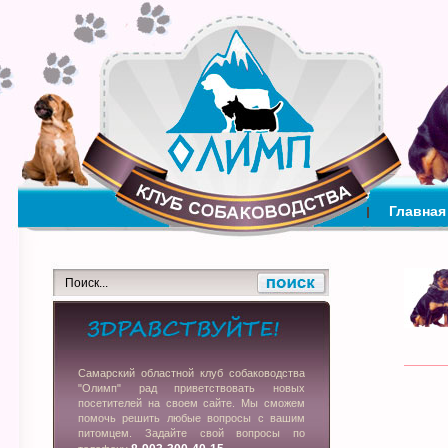
Главная
Самарский областной клуб собаководства
"Олимп" рад приветствовать новых
посетителей на своем сайте. Мы сможем
помочь решить любые вопросы с вашим
питомцем. Задайте свой вопросы по