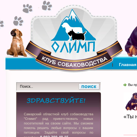
Главная
Вы п
Самарский областной клуб собаководства
«Ты н
"Олимп" рад приветствовать новых
посетителей на своем сайте. Мы сможем
помочь решить любые вопросы с вашим
питомцем. Задайте свой вопросы по