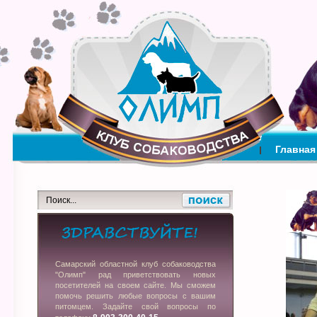
Главная
Самарский областной клуб собаководства
"Олимп" рад приветствовать новых
посетителей на своем сайте. Мы сможем
помочь решить любые вопросы с вашим
питомцем. Задайте свой вопросы по