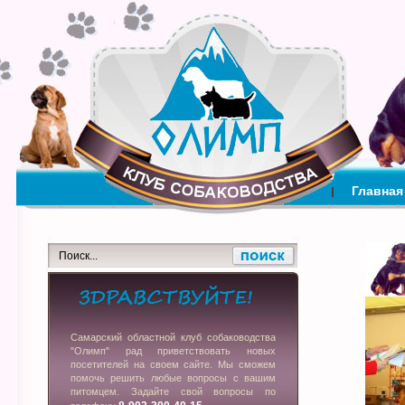
Главная
Самарский областной клуб собаководства
"Олимп" рад приветствовать новых
посетителей на своем сайте. Мы сможем
помочь решить любые вопросы с вашим
питомцем. Задайте свой вопросы по