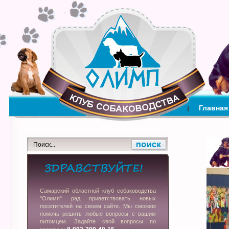
Главная
Самарский областной клуб собаководства
"Олимп" рад приветствовать новых
посетителей на своем сайте. Мы сможем
помочь решить любые вопросы с вашим
питомцем. Задайте свой вопросы по