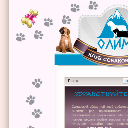
Самарский областной клуб собаков
"Олимп" рад приветствовать 
посетителей на своем сайте. Мы с
помочь решить любые вопросы с 
питомцем. Задайте свой вопро