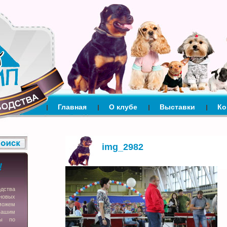
Главная
О клубе
Выставки
Ко
img_2982
одства
новых
можем
вашим
сы по