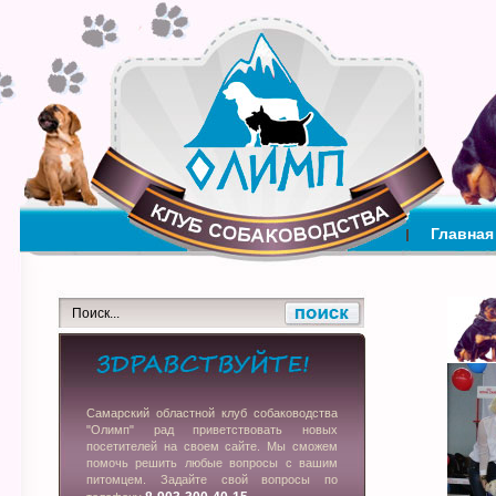
Главная
Самарский областной клуб собаководства
"Олимп" рад приветствовать новых
посетителей на своем сайте. Мы сможем
помочь решить любые вопросы с вашим
питомцем. Задайте свой вопросы по