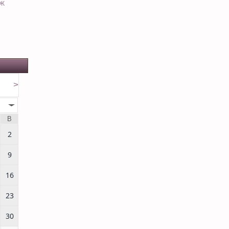
ЕЖ
>
В
2
9
16
23
30