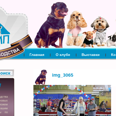
Главная
О клубе
Выставки
Ко
img_3065
одства
новых
можем
вашим
сы по