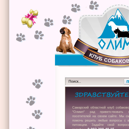
Самарский областной клуб собаков
"Олимп" рад приветствовать 
посетителей на своем сайте. Мы с
помочь решить любые вопросы с 
питомцем. Задайте свой вопро