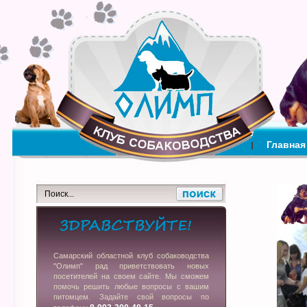
Главная
Самарский областной клуб собаководства
"Олимп" рад приветствовать новых
посетителей на своем сайте. Мы сможем
помочь решить любые вопросы с вашим
питомцем. Задайте свой вопросы по