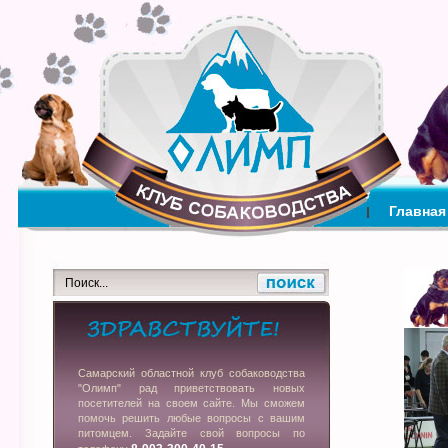
Главная
Самарский областной клуб собаководства
"Олимп" рад приветствовать новых
посетителей на своем сайте. Мы сможем
помочь решить любые вопросы с вашим
питомцем. Задайте свой вопросы по