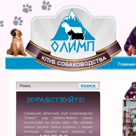
Главная
Самарский областной клуб собаководства
"Олимп" рад приветствовать новых
посетителей на своем сайте. Мы сможем
помочь решить любые вопросы с вашим
питомцем. Задайте свой вопросы по