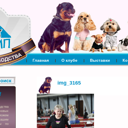
Главная
О клубе
Выставки
Ко
img_3165
одства
новых
можем
вашим
сы по