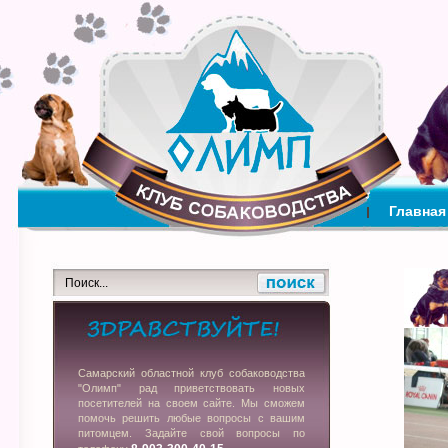
Главная
Самарский областной клуб собаководства
"Олимп" рад приветствовать новых
посетителей на своем сайте. Мы сможем
помочь решить любые вопросы с вашим
питомцем. Задайте свой вопросы по