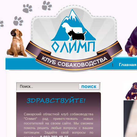
Главная
Самарский областной клуб собаководства
"Олимп" рад приветствовать новых
посетителей на своем сайте. Мы сможем
помочь решить любые вопросы с вашим
питомцем. Задайте свой вопросы по