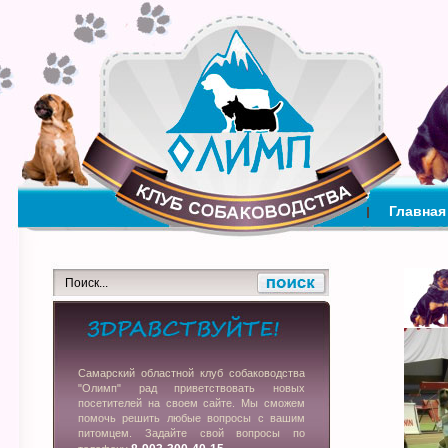
Главная
Самарский областной клуб собаководства
"Олимп" рад приветствовать новых
посетителей на своем сайте. Мы сможем
помочь решить любые вопросы с вашим
питомцем. Задайте свой вопросы по