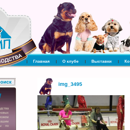
Главная
О клубе
Выставки
Ко
img_3495
одства
новых
можем
вашим
сы по