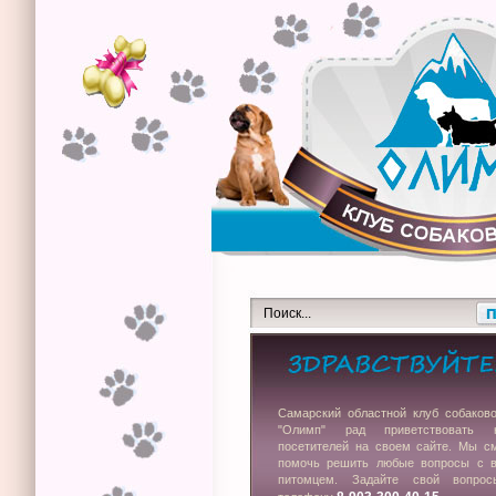
Самарский областной клуб собаков
"Олимп" рад приветствовать 
посетителей на своем сайте. Мы с
помочь решить любые вопросы с 
питомцем. Задайте свой вопро