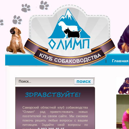
Главная
Самарский областной клуб собаководства
"Олимп" рад приветствовать новых
посетителей на своем сайте. Мы сможем
помочь решить любые вопросы с вашим
питомцем. Задайте свой вопросы по