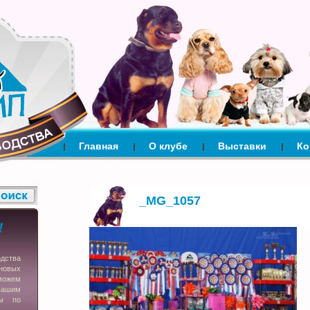
Главная
О клубе
Выставки
Ко
_MG_1057
одства
новых
можем
вашим
сы по