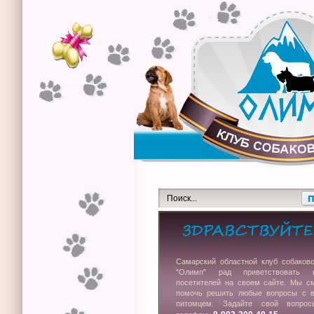
Самарский областной клуб собаков
"Олимп" рад приветствовать 
посетителей на своем сайте. Мы с
помочь решить любые вопросы с 
питомцем. Задайте свой вопро