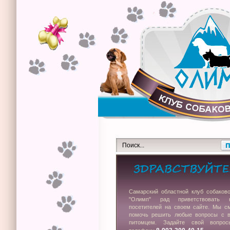
Самарский областной клуб собаков
"Олимп" рад приветствовать 
посетителей на своем сайте. Мы с
помочь решить любые вопросы с 
питомцем. Задайте свой вопро