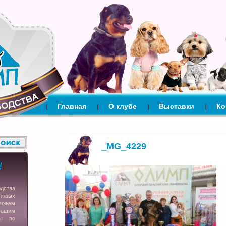
Главная
О клубе
Выставки
Ко
_MG_4229
одства
новых
можем
вашим
сы по