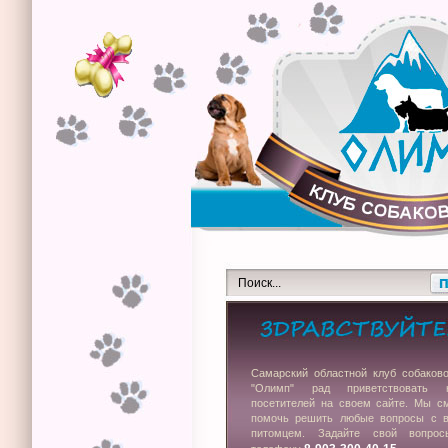
Самарский областной клуб собаков
"Олимп" рад приветствовать 
посетителей на своем сайте. Мы с
помочь решить любые вопросы с 
питомцем. Задайте свой вопро