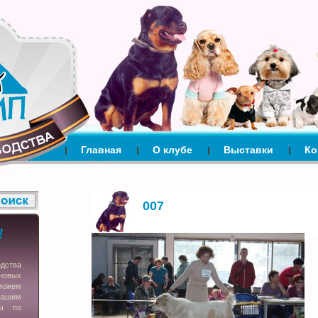
Главная
О клубе
Выставки
Ко
007
одства
новых
можем
вашим
сы по