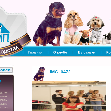
Главная
О клубе
Выставки
Ко
IMG_0472
одства
новых
можем
вашим
сы по