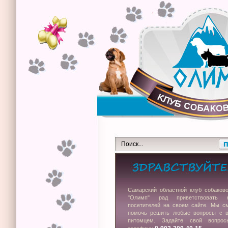
Самарский областной клуб собаков
"Олимп" рад приветствовать 
посетителей на своем сайте. Мы с
помочь решить любые вопросы с 
питомцем. Задайте свой вопро