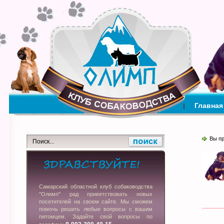
Главная
Вы п
Самарский областной клуб собаководства
"Олимп" рад приветствовать новых
посетителей на своем сайте. Мы сможем
помочь решить любые вопросы с вашим
питомцем. Задайте свой вопросы по